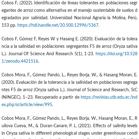
Cobos F, (2022). Identificación de líneas tolerantes en poblaciones segr
egantes de arroz como alternativa en el manejo sustentable de suelos d
egradados por salinidad. Universidad Nacional Agraria la Molina, Perú,
153 pp.
https://hdl.handle.net/20.500.12996/5367
.
Cobos F, Gómez F, Reyes W y Hasang E. (2020). Evaluación de la tolera
ncia a la salinidad en poblaciones segregantes F5 de arroz (Oryza sativa
L.). Journal Of Science And Research 5(1), 1-23.
https://doi.org/10.528
1/zenodo.4421516
.
Cobos Mora, F., Gómez Pando, L., Reyes Borja, W., & Hasang Moran, E.
(2020). Evaluación de la tolerancia a la salinidad en poblaciones segrega
ntes F5 de arroz (Oryza sativa L.). Journal of Science and Research, 5(C
ININGEC), 1–23. Recuperado a partir de
https://revistas.utb.edu.ec/ind
ex.php/sr/article/view/995
.
Cobos Mora, F., Gómez Pando, L., Reyes Borja, W., Hasang Moran, E., R
uilova Cueva, M., & Duran-Canare, P. L. (2021). Effects of salinity levels
in Oryza sativa in different phenological stages under greenhouse condi