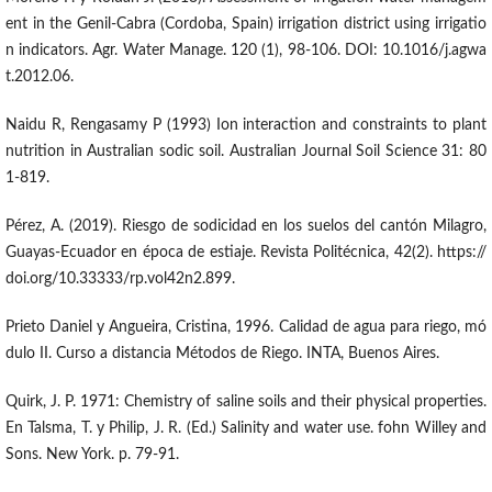
ent in the Genil-Cabra (Cordoba, Spain) irrigation district using irrigatio
n indicators. Agr. Water Manage. 120 (1), 98-106. DOI: 10.1016/j.agwa
t.2012.06.
Naidu R, Rengasamy P (1993) Ion interaction and constraints to plant
nutrition in Australian sodic soil. Australian Journal Soil Science 31: 80
1-819.
Pérez, A. (2019). Riesgo de sodicidad en los suelos del cantón Milagro,
Guayas-Ecuador en época de estiaje. Revista Politécnica, 42(2). https://
doi.org/10.33333/rp.vol42n2.899.
Prieto Daniel y Angueira, Cristina, 1996. Calidad de agua para riego, mó
dulo II. Curso a distancia Métodos de Riego. INTA, Buenos Aires.
Quirk, J. P. 1971: Chemistry of saline soils and their physical properties.
En Talsma, T. y Philip, J. R. (Ed.) Salinity and water use. fohn Willey and
Sons. New York. p. 79-91.