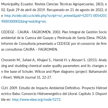
Municipality, Ecuador. Revista Ciencias Técnicas Agropecuarias, 28(3), e
02. Epub 29 de abril de 2019. Recuperado en 21 de agosto de 2022, d
e
http://scielo.sld.cu/scielo.php?script=sci_arttext&pid=S2071-0054201
9000300002&lng=es&tlng=en
.
CEDEGE - CAURA - FAGROMEN, 2002. Plan Integral de Gestión Socio
ambiental de la Cuenca del Guayas y Península de Santa Elena. PIGSA:
Informe de Consultoría presentado a CEDEGE por el consorcio de firm
as consultoras CAURA – FAGROMEN.
Choramin M., Safaei A., Khajavi S., Hamid H. y Abozari S. (2015). Analy
zing and studding chemical water quality parameters and its changes o
n the base of Schuler, Wilcox and Piper diagrams (project: Bahamanshi
r River). WALIA Journal 31, 22-27.
CLH. 2009. Estudio de Impacto Ambiental Definitivo. Proyecto Hidroel
ectrico Baba. Consorcio Hidroenergetico del Litoral. Capítulo 3. Disponi
ble en:
http://www.elaw.org/node/5272
.