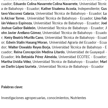
cuador
;
Eduardo Colina Navarrete Colina Navarrete
,
Universidad Técnic
a de Babahoyo - Ecuador
;
Kather Sisalema Acosta
,
Independiente
;
Gus
tavo Vásconez Galarza
,
Universidad Técnica de Babahoyo - Ecuador
;
Lu
is Alcívar Torres
,
Universidad Técnica de Babahoyo - Ecuador
;
Lino Fab
ián Velasco Espinoza
,
Universidad Técnica de Babahoyo - Ecuador
;
Joel
Joshue Gaibor Baldeón
,
Universidad Técnica de Babahoyo - Ecuador
;
J
ohn Javier Arellano Gómez
,
Universidad Técnica de Babahoyo - Ecuado
r
;
Ketty Beatriz Murillo Cano
,
Universidad Técnica de Babahoyo - Ecuad
or
;
Edwin Stalin Hasang Moran
,
Universidad Agraria del Ecuador - Ecua
dor
;
Walter Oswaldo Reyes Borja
,
Universidad Técnica de Babahoyo - E
cuador
;
Reina Concepción Medina Litardo
,
Universidad de Guayaquil -
Ecuador
;
Iris Betzaida Pérez Almeida
,
Universidad ECOTEC - Ecuador
;
Martha Uvidia Vélez
,
Universidad Técnica de Babahoyo - Ecuador
;
Marl
on Darlin López Izurieta
,
Universidad Técnica de Babahoyo - Ecuador
Palabras clave:
Investigaciones agropecuarias, conocimientos, Nutrientes