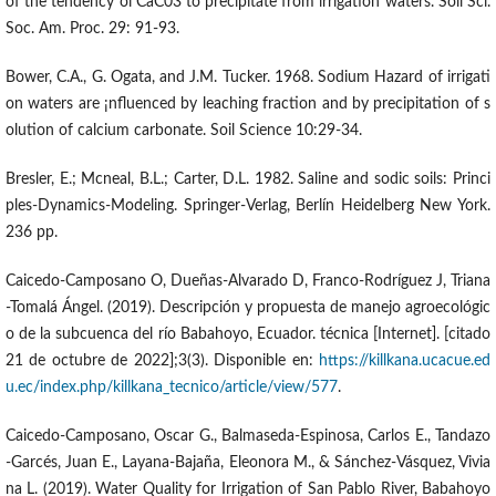
of the tendency oí CaC03 to precipítate from irrigation waters. Soil Sci.
Soc. Am. Proc. 29: 91-93.
Bower, C.A., G. Ogata, and J.M. Tucker. 1968. Sodium Hazard of irrigati
on waters are ¡nfluenced by leaching fraction and by precipitation of s
olution of calcium carbonate. Soil Science 10:29-34.
Bresler, E.; Mcneal, B.L.; Carter, D.L. 1982. Saline and sodic soils: Princi
ples-Dynamics-Modeling. Springer-Verlag, Berlín Heidelberg New York.
236 pp.
Caicedo-Camposano O, Dueñas-Alvarado D, Franco-Rodríguez J, Triana
-Tomalá Ángel. (2019). Descripción y propuesta de manejo agroecológic
o de la subcuenca del río Babahoyo, Ecuador. técnica [Internet]. [citado
21 de octubre de 2022];3(3). Disponible en:
https://killkana.ucacue.ed
u.ec/index.php/killkana_tecnico/article/view/577
.
Caicedo-Camposano, Oscar G., Balmaseda-Espinosa, Carlos E., Tandazo
-Garcés, Juan E., Layana-Bajaña, Eleonora M., & Sánchez-Vásquez, Vivia
na L. (2019). Water Quality for Irrigation of San Pablo River, Babahoyo