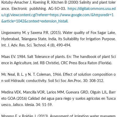
Kotuby-Amacher J, Koening R, Kitchen B (2000) Salinity and plant toler
ance. Electronic publishing. AG-SO-03.
https://digitalcommons.usu.ed
u/cgi/viewcontent.cgi?referer=https://www.google.com/&httpsredir=1
&article=1042&context=extension_histall
.
Lingaswamy M. y Saxena P.R. (2015). Water quality of Fox Sagar Lake,
Hyderabad, Telangana State, India, Its Suitability for Irrigation Purpose.
Int. J. Adv. Res. Sci. Technol. 4 (8), 490-494.
Maas EV. 1984. Salt Tolerance of plants. En: The handbook of plant Sci
ence in Agriculture, (ed. RB Christie), CRC Press Boca Raton (Florida).
Mc Neal, B. L. y N. T. Coleman, 1966. Effect of solution composition o
n soil Hidraulic conductivity. Soil Sci Soc Am.Proc. 30: 308-312.
Medina VEK, Mancilla VOR, Larios MM, Guevara GRD, Olguín LJL, Barr
eto GOA (2016) Calidad del agua para riego y suelos agrícolas en Tuxca
uesco, Jalisco. Idesia. 34: 51-59.
Moreno F. y Roldán J. (2013). Assessment of irrigation water managem