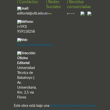
| Contáctos
| Redes
| Revistas
Sociales
consorciadas
Email:
editorial@utb.edu.ec
Teléfono:
(+593)
959118258
Web:
https://www.utb.edu.ec
Dirección:
Oficina
Editorial
:
Universidad
Técnica de
Babahoyo
|
Av.
Universitaria,
Km. 2,5 vía
Flores
Este obra está bajo una
licencia de Creative Commons