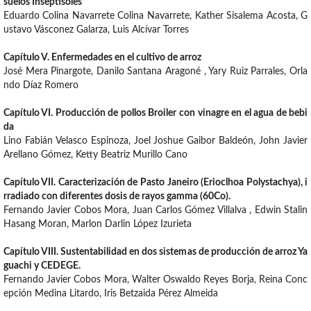
suelos Inseptisoles
Eduardo Colina Navarrete Colina Navarrete, Kather Sisalema Acosta, G
ustavo Vásconez Galarza, Luis Alcívar Torres
Capítulo V. Enfermedades en el cultivo de arroz
José Mera Pinargote, Danilo Santana Aragoné , Yary Ruiz Parrales, Orla
ndo Díaz Romero
Capítulo VI. Producción de pollos Broiler con vinagre en el agua de bebi
da
Lino Fabián Velasco Espinoza, Joel Joshue Gaibor Baldeón, John Javier
Arellano Gómez, Ketty Beatriz Murillo Cano
Capítulo VII. Caracterización de Pasto Janeiro (Erioclhoa Polystachya), i
rradiado con diferentes dosis de rayos gamma (60Co).
Fernando Javier Cobos Mora, Juan Carlos Gómez Villalva , Edwin Stalin
Hasang Moran, Marlon Darlin López Izurieta
Capítulo VIII. Sustentabilidad en dos sistemas de producción de arroz Ya
guachi y CEDEGE.
Fernando Javier Cobos Mora, Walter Oswaldo Reyes Borja, Reina Conc
epción Medina Litardo, Iris Betzaida Pérez Almeida