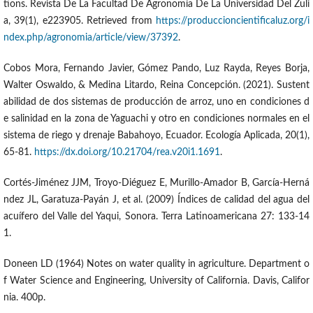
tions. Revista De La Facultad De Agronomía De La Universidad Del Zuli
a, 39(1), e223905. Retrieved from
https://produccioncientificaluz.org/i
ndex.php/agronomia/article/view/37392
.
Cobos Mora, Fernando Javier, Gómez Pando, Luz Rayda, Reyes Borja,
Walter Oswaldo, & Medina Litardo, Reina Concepción. (2021). Sustent
abilidad de dos sistemas de producción de arroz, uno en condiciones d
e salinidad en la zona de Yaguachi y otro en condiciones normales en el
sistema de riego y drenaje Babahoyo, Ecuador. Ecología Aplicada, 20(1),
65-81.
https://dx.doi.org/10.21704/rea.v20i1.1691
.
Cortés-Jiménez JJM, Troyo-Diéguez E, Murillo-Amador B, García-Herná
ndez JL, Garatuza-Payán J, et al. (2009) Índices de calidad del agua del
acuífero del Valle del Yaqui, Sonora. Terra Latinoamericana 27: 133-14
1.
Doneen LD (1964) Notes on water quality in agriculture. Department o
f Water Science and Engineering, University of California. Davis, Califor
nia. 400p.