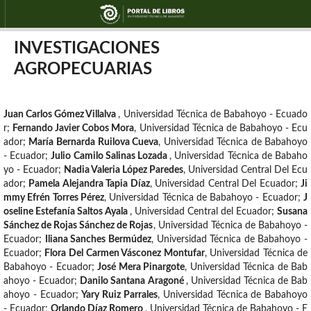
INVESTIGACIONES
AGROPECUARIAS
Juan Carlos Gómez Villalva
,
Universidad Técnica de Babahoyo - Ecuado
r
;
Fernando Javier Cobos Mora
,
Universidad Técnica de Babahoyo - Ecu
ador
;
María Bernarda Ruilova Cueva
,
Universidad Técnica de Babahoyo
- Ecuador
;
Julio Camilo Salinas Lozada
,
Universidad Técnica de Babaho
yo - Ecuador
;
Nadia Valeria López Paredes
,
Universidad Central Del Ecu
ador
;
Pamela Alejandra Tapia Díaz
,
Universidad Central Del Ecuador
;
Ji
mmy Efrén Torres Pérez
,
Universidad Técnica de Babahoyo - Ecuador
;
J
oseline Estefanía Saltos Ayala
,
Universidad Central del Ecuador
;
Susana
Sánchez de Rojas Sánchez de Rojas
,
Universidad Técnica de Babahoyo -
Ecuador
;
Iliana Sanches Bermúdez
,
Universidad Técnica de Babahoyo -
Ecuador
;
Flora Del Carmen Vásconez Montufar
,
Universidad Técnica de
Babahoyo - Ecuador
;
José Mera Pinargote
,
Universidad Técnica de Bab
ahoyo - Ecuador
;
Danilo Santana Aragoné
,
Universidad Técnica de Bab
ahoyo - Ecuador
;
Yary Ruiz Parrales
,
Universidad Técnica de Babahoyo
- Ecuador
;
Orlando Díaz Romero
,
Universidad Técnica de Babahoyo - E