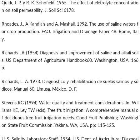
Quirk, J. P. y R. K. Schofield, 1955. The effect of eletrolyte concentratio
n on soil permeability. J. Soil Sci 6178.
Rhoades, J., A Kandiah and A. Mashali. 1992. The use of saline waters f
or crop production. FAO. Irrigation and Drainage Paper 48. Rome, Ital
y.
Richards LA (1954) Diagnosis and improvement of saline and alkali soil
s. US Department of Agriculture Handbook60. Washington, USA. 166
p.
Richards, L. A. 1973. Diagnóstico y rehabilitación de suelos salinos y só
dicos. Manual 60. Limusa. México, D. F.
Stevens RG (1994) Water quality and treatment considerations. In: Wil
liams KE, Ley TW (eds). Tree fruit irrigation: A comprehensive manual o
f deciduous tree fruit irrigation needs. Good Fruit Publishing. Washingt
on State Fruit Commission. Yakima. WA, USA. pp: 115-125.
U. S. Salinity Laboratory Staff. 1954. U.S. Dept. of Agriculture: Diagnosi