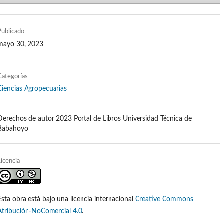
Publicado
mayo 30, 2023
Categorías
Ciencias Agropecuarias
Derechos de autor 2023 Portal de Libros Universidad Técnica de
Babahoyo
Licencia
Esta obra está bajo una licencia internacional
Creative Commons
Atribución-NoComercial 4.0
.