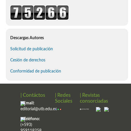
Descargas Autores
Solicitud de publicación
Cesión de derechos
Conformidad de publicación
| Contáctos
| Redes
| Revistas
Sociales
consorciadas
Email:
editorial@utb.edu.ec
Teléfono:
(+593)
959118258