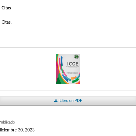
Citas
Citas.
Libro en PDF
Publicado
diciembre 30, 2023