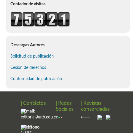
Contador de visitas
Descargas Autores
Solicitud de publicación
Cesión de derechos
Conformidad de publicación
| Contáctos
| Redes
| Revistas
Sociales
consorciadas
Email:
editorial@utb.edu.ec
Teléfono: