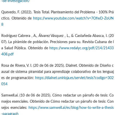
-de-investigacion/
Quevedo, F. (2022). Tesis Total. Planteamiento del Problema - 100% Prá
ctico. Obtenido de
https://www.youtube.com/watch?v=7OfwD-ZoUN
8
Rodríguez Cabrera , A., Álvarez Vásquez , L., & Castañeda Abasca, I. (20
07). La pirámide de población. Precisiones para su. Revista Cubana de l
a Salud Pública. Obtenido de
https://www.redalyc.org/pdf/214/21433
408.pdf
Rosa de Rivera, V. I. (20 de 06 de 2025). Dialnet. Obtenido de Diseño c
ausal de sistema piramidal para aprendizaje colaborativo de los lenguaj
es de programación:
https://dialnet.unirioja.es/servlet/tesis?codigo=302
054
Samwell.ai. (10 de 06 de 2025). Cómo redactar un párrafo de tesis: Co
nsejos esenciales. Obtenido de Cómo redactar un párrafo de tesis: Con
sejos esenciales:
https://www.samwell.ai/es/blog/how-to-write-a-thesis
-paragraph