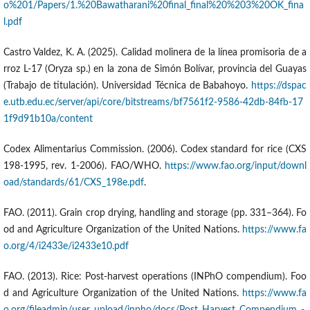
o%201/Papers/1.%20Bawatharani%20final_final%20%203%20OK_fina
l.pdf
Castro Valdez, K. A. (2025). Calidad molinera de la línea promisoria de a
rroz L-17 (Oryza sp.) en la zona de Simón Bolívar, provincia del Guayas
(Trabajo de titulación). Universidad Técnica de Babahoyo.
https://dspac
e.utb.edu.ec/server/api/core/bitstreams/bf7561f2-9586-42db-84fb-17
1f9d91b10a/content
Codex Alimentarius Commission. (2006). Codex standard for rice (CXS
198-1995, rev. 1-2006). FAO/WHO.
https://www.fao.org/input/downl
oad/standards/61/CXS_198e.pdf
.
FAO. (2011). Grain crop drying, handling and storage (pp. 331–364). Fo
od and Agriculture Organization of the United Nations.
https://www.fa
o.org/4/i2433e/i2433e10.pdf
FAO. (2013). Rice: Post-harvest operations (INPhO compendium). Foo
d and Agriculture Organization of the United Nations.
https://www.fa
o.org/fileadmin/user_upload/inpho/docs/Post_Harvest_Compendium_-