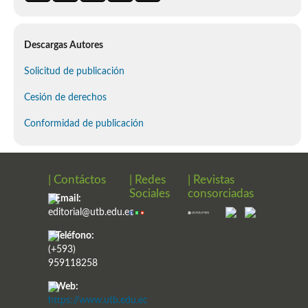
Descargas Autores
Solicitud de publicación
Cesión de derechos
Conformidad de publicación
| Contáctos
| Redes
| Revistas
Sociales
consorciadas
Email:
editorial@utb.edu.ec
Teléfono:
(+593)
959118258
Web:
https://www.utb.edu.ec