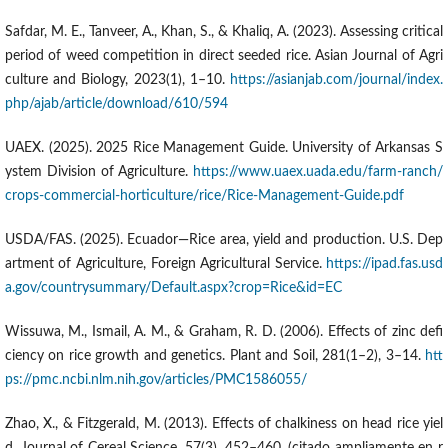
Safdar, M. E., Tanveer, A., Khan, S., & Khaliq, A. (2023). Assessing critical
period of weed competition in direct seeded rice. Asian Journal of Agri
culture and Biology, 2023(1), 1–10.
https://asianjab.com/journal/index.
php/ajab/article/download/610/594
UAEX. (2025). 2025 Rice Management Guide. University of Arkansas S
ystem Division of Agriculture.
https://www.uaex.uada.edu/farm-ranch/
crops-commercial-horticulture/rice/Rice-Management-Guide.pdf
USDA/FAS. (2025). Ecuador—Rice area, yield and production. U.S. Dep
artment of Agriculture, Foreign Agricultural Service.
https://ipad.fas.usd
a.gov/countrysummary/Default.aspx?crop=Rice&id=EC
Wissuwa, M., Ismail, A. M., & Graham, R. D. (2006). Effects of zinc defi
ciency on rice growth and genetics. Plant and Soil, 281(1–2), 3–14.
htt
ps://pmc.ncbi.nlm.nih.gov/articles/PMC1586055/
Zhao, X., & Fitzgerald, M. (2013). Effects of chalkiness on head rice yiel