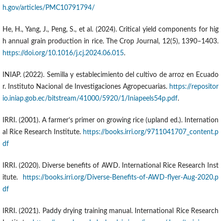
h.gov/articles/PMC10791794/
He, H., Yang, J., Peng, S., et al. (2024). Critical yield components for hig
h annual grain production in rice. The Crop Journal, 12(5), 1390–1403.
https://doi.org/10.1016/j.cj.2024.06.015
.
INIAP. (2022). Semilla y establecimiento del cultivo de arroz en Ecuado
r. Instituto Nacional de Investigaciones Agropecuarias.
https://repositor
io.iniap.gob.ec/bitstream/41000/5920/1/Iniapeels54p.pdf
.
IRRI. (2001). A farmer’s primer on growing rice (upland ed.). Internation
al Rice Research Institute.
https://books.irri.org/9711041707_content.p
df
IRRI. (2020). Diverse benefits of AWD. International Rice Research Inst
itute.
https://books.irri.org/Diverse-Benefits-of-AWD-flyer-Aug-2020.p
df
IRRI. (2021). Paddy drying training manual. International Rice Research