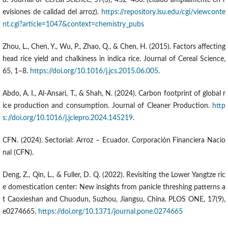
d. Journal of Cereal Science, 57(3), 452–460. (citado ampliamente en r
evisiones de calidad del arroz).
https://repository.lsu.edu/cgi/viewconte
nt.cgi?article=1047&context=chemistry_pubs
Zhou, L., Chen, Y., Wu, P., Zhao, Q., & Chen, H. (2015). Factors affecting
head rice yield and chalkiness in indica rice. Journal of Cereal Science,
65, 1–8.
https://doi.org/10.1016/j.jcs.2015.06.005
.
Abdo, A. I., Al-Ansari, T., & Shah, N. (2024). Carbon footprint of global r
ice production and consumption. Journal of Cleaner Production.
http
s://doi.org/10.1016/j.jclepro.2024.145219
.
CFN. (2024). Sectorial: Arroz – Ecuador. Corporación Financiera Nacio
nal (CFN).
Deng, Z., Qin, L., & Fuller, D. Q. (2022). Revisiting the Lower Yangtze ric
e domestication center: New insights from panicle threshing patterns a
t Caoxieshan and Chuodun, Suzhou, Jiangsu, China. PLOS ONE, 17(9),
e0274665.
https://doi.org/10.1371/journal.pone.0274665