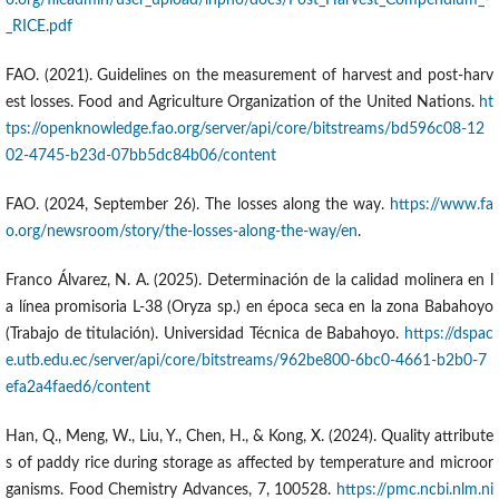
_RICE.pdf
FAO. (2021). Guidelines on the measurement of harvest and post-harv
est losses. Food and Agriculture Organization of the United Nations.
ht
tps://openknowledge.fao.org/server/api/core/bitstreams/bd596c08-12
02-4745-b23d-07bb5dc84b06/content
FAO. (2024, September 26). The losses along the way.
https://www.fa
o.org/newsroom/story/the-losses-along-the-way/en
.
Franco Álvarez, N. A. (2025). Determinación de la calidad molinera en l
a línea promisoria L-38 (Oryza sp.) en época seca en la zona Babahoyo
(Trabajo de titulación). Universidad Técnica de Babahoyo.
https://dspac
e.utb.edu.ec/server/api/core/bitstreams/962be800-6bc0-4661-b2b0-7
efa2a4faed6/content
Han, Q., Meng, W., Liu, Y., Chen, H., & Kong, X. (2024). Quality attribute
s of paddy rice during storage as affected by temperature and microor
ganisms. Food Chemistry Advances, 7, 100528.
https://pmc.ncbi.nlm.ni