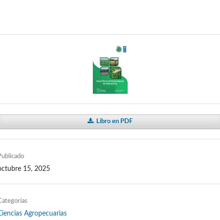
Libro en PDF
Publicado
octubre 15, 2025
Categorías
Ciencias Agropecuarias