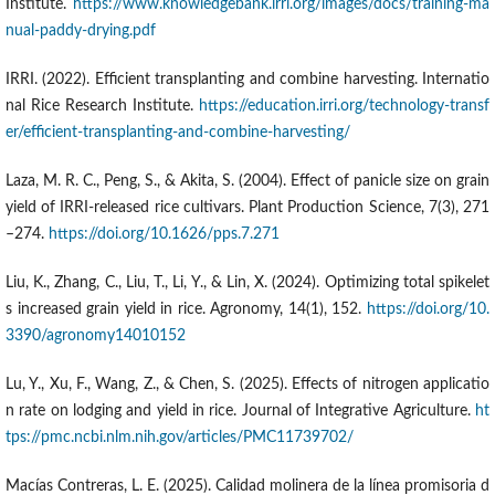
Institute.
https://www.knowledgebank.irri.org/images/docs/training-ma
nual-paddy-drying.pdf
IRRI. (2022). Efficient transplanting and combine harvesting. Internatio
nal Rice Research Institute.
https://education.irri.org/technology-transf
er/efficient-transplanting-and-combine-harvesting/
Laza, M. R. C., Peng, S., & Akita, S. (2004). Effect of panicle size on grain
yield of IRRI-released rice cultivars. Plant Production Science, 7(3), 271
–274.
https://doi.org/10.1626/pps.7.271
Liu, K., Zhang, C., Liu, T., Li, Y., & Lin, X. (2024). Optimizing total spikelet
s increased grain yield in rice. Agronomy, 14(1), 152.
https://doi.org/10.
3390/agronomy14010152
Lu, Y., Xu, F., Wang, Z., & Chen, S. (2025). Effects of nitrogen applicatio
n rate on lodging and yield in rice. Journal of Integrative Agriculture.
ht
tps://pmc.ncbi.nlm.nih.gov/articles/PMC11739702/
Macías Contreras, L. E. (2025). Calidad molinera de la línea promisoria d