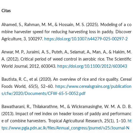
Citas
Ahamed, S., Rahman, M. M., & Hossain, M. S. (2025). Modeling of a co
mbine harvester speed for reducing harvesting loss in paddy. Discover
Agriculture, 3, 100297.
https://doi.org/10.1007/s44279-025-00297-2
Anwar, M. P., Juraimi, A. S., Puteh, A., Selamat, A., Man, A., & Hakim, M.
A. (2012). Critical period of weed control in aerobic rice. The Scientific
World Journal, 2012, 603043.
https://doi.org/10.1100/2012/603043
Bautista, R. C., et al. (2020). An overview of rice and rice quality. Cereal
Foods World, 65(5), 52–60.
https://www.cerealsgrains.org/publication
s/cfw/2020/Documents/CFW-65-5-0052.pdf
Bawatharani, R., Thilakarathne, M., & Wickramasinghe, W. M. A. D. B.
(2013). Impact of reel index on header losses of paddy and performanc
e of combine harvesters. Tropical Agricultural Research, 25(1), 1–10.
ht
tps://www.pgia.pdn.ac.lk/files/Annual_congress/journel/v25/Journal-N