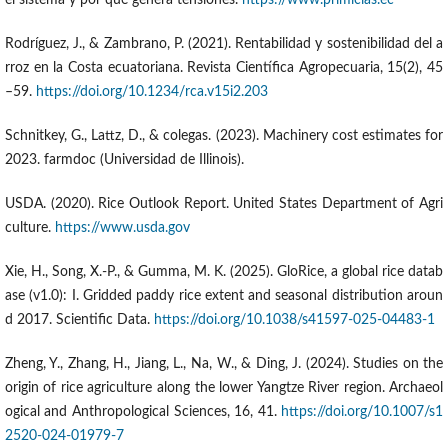
el sistema y por qué genera tensiones.
https://www.primicias.ec
Rodríguez, J., & Zambrano, P. (2021). Rentabilidad y sostenibilidad del a
rroz en la Costa ecuatoriana. Revista Científica Agropecuaria, 15(2), 45
–59.
https://doi.org/10.1234/rca.v15i2.203
Schnitkey, G., Lattz, D., & colegas. (2023). Machinery cost estimates for
2023. farmdoc (Universidad de Illinois).
USDA. (2020). Rice Outlook Report. United States Department of Agri
culture.
https://www.usda.gov
Xie, H., Song, X.-P., & Gumma, M. K. (2025). GloRice, a global rice datab
ase (v1.0): I. Gridded paddy rice extent and seasonal distribution aroun
d 2017. Scientific Data.
https://doi.org/10.1038/s41597-025-04483-1
Zheng, Y., Zhang, H., Jiang, L., Na, W., & Ding, J. (2024). Studies on the
origin of rice agriculture along the lower Yangtze River region. Archaeol
ogical and Anthropological Sciences, 16, 41.
https://doi.org/10.1007/s1
2520-024-01979-7