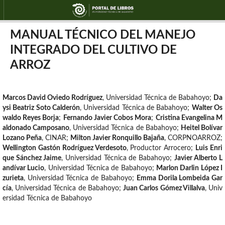
MANUAL TÉCNICO DEL MANEJO
INTEGRADO DEL CULTIVO DE
ARROZ
Marcos David Oviedo Rodríguez
,
Universidad Técnica de Babahoyo
;
Da
ysi Beatriz Soto Calderón
,
Universidad Técnica de Babahoyo
;
Walter Os
waldo Reyes Borja
;
Fernando Javier Cobos Mora
;
Cristina Evangelina M
aldonado Camposano
,
Universidad Técnica de Babahoyo
;
Heitel Bolívar
Lozano Peña
,
CINAR
;
Milton Javier Ronquillo Bajaña
,
CORPNOARROZ
;
Wellington Gastón Rodríguez Verdesoto
,
Productor Arrocero
;
Luis Enri
que Sánchez Jaime
,
Universidad Técnica de Babahoyo
;
Javier Alberto L
andívar Lucio
,
Universidad Técnica de Babahoyo
;
Marlon Darlin López I
zurieta
,
Universidad Técnica de Babahoyo
;
Emma Dorila Lombeida Gar
cía
,
Universidad Técnica de Babahoyo
;
Juan Carlos Gómez Villalva
,
Univ
ersidad Técnica de Babahoyo