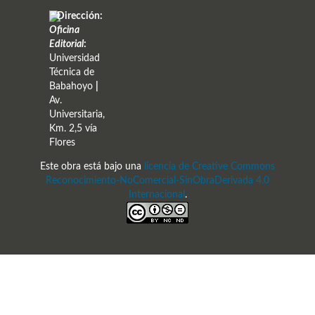
Dirección:
Oficina
Editorial
:
Universidad
Técnica de
Babahoyo
|
Av.
Universitaria,
Km. 2,5 vía
Flores
Este obra está bajo una
licencia de Creative Commons
Reconocimiento-NoComercial-SinObraDerivada 4.0
Internacional
.