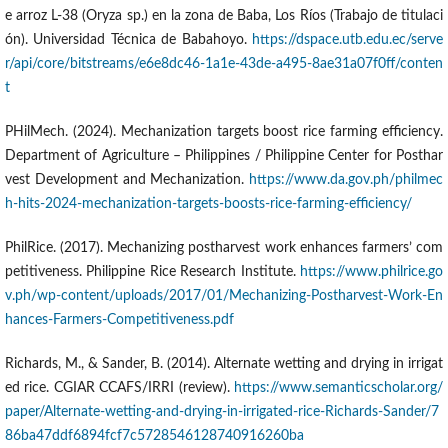
e arroz L-38 (Oryza sp.) en la zona de Baba, Los Ríos (Trabajo de titulaci
ón). Universidad Técnica de Babahoyo.
https://dspace.utb.edu.ec/serve
r/api/core/bitstreams/e6e8dc46-1a1e-43de-a495-8ae31a07f0ff/conten
t
PHilMech. (2024). Mechanization targets boost rice farming efficiency.
Department of Agriculture – Philippines / Philippine Center for Posthar
vest Development and Mechanization.
https://www.da.gov.ph/philmec
h-hits-2024-mechanization-targets-boosts-rice-farming-efficiency/
PhilRice. (2017). Mechanizing postharvest work enhances farmers’ com
petitiveness. Philippine Rice Research Institute.
https://www.philrice.go
v.ph/wp-content/uploads/2017/01/Mechanizing-Postharvest-Work-En
hances-Farmers-Competitiveness.pdf
Richards, M., & Sander, B. (2014). Alternate wetting and drying in irrigat
ed rice. CGIAR CCAFS/IRRI (review).
https://www.semanticscholar.org/
paper/Alternate-wetting-and-drying-in-irrigated-rice-Richards-Sander/7
86ba47ddf6894fcf7c5728546128740916260ba