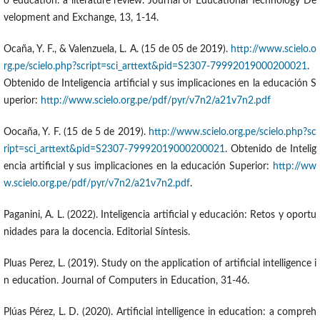
o education: a literature review. Journal of Educational Technology De
velopment and Exchange, 13, 1-14.
Ocaña, Y. F., & Valenzuela, L. A. (15 de 05 de 2019).
http://www.scielo.o
rg.pe/scielo.php?script=sci_arttext&pid=S2307-79992019000200021
.
Obtenido de Inteligencia artificial y sus implicaciones en la educación S
uperior:
http://www.scielo.org.pe/pdf/pyr/v7n2/a21v7n2.pdf
Oocaña, Y. F. (15 de 5 de 2019).
http://www.scielo.org.pe/scielo.php?sc
ript=sci_arttext&pid=S2307-79992019000200021
. Obtenido de Intelig
encia artificial y sus implicaciones en la educación Superior:
http://ww
w.scielo.org.pe/pdf/pyr/v7n2/a21v7n2.pdf
.
Paganini, A. L. (2022). Inteligencia artificial y educación: Retos y oportu
nidades para la docencia. Editorial Síntesis.
Pluas Perez, L. (2019). Study on the application of artificial intelligence i
n education. Journal of Computers in Education, 31-46.
Plúas Pérez, L. D. (2020). Artificial intelligence in education: a compreh