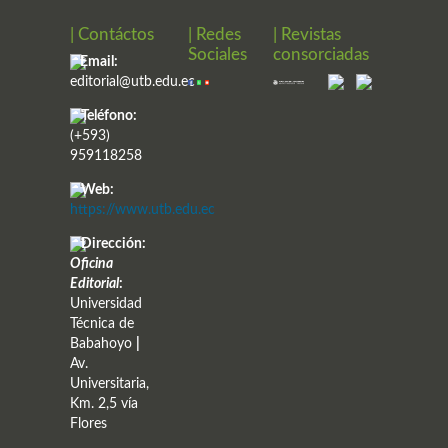
| Contáctos
| Redes
| Revistas
Sociales
consorciadas
Email:
editorial@utb.edu.ec
Teléfono:
(+593)
959118258
Web:
https://www.utb.edu.ec
Dirección:
Oficina
Editorial
:
Universidad
Técnica de
Babahoyo
|
Av.
Universitaria,
Km. 2,5 vía
Flores