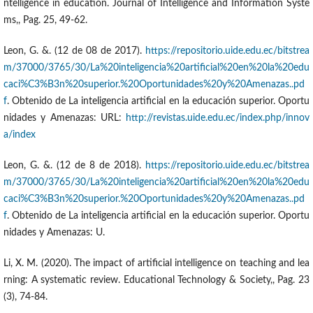
ntelligence in education. Journal of Intelligence and Information Syste
ms,, Pag. 25, 49-62.
Leon, G. &. (12 de 08 de 2017).
https://repositorio.uide.edu.ec/bitstrea
m/37000/3765/30/La%20inteligencia%20artificial%20en%20la%20edu
caci%C3%B3n%20superior.%20Oportunidades%20y%20Amenazas..pd
f
. Obtenido de La inteligencia artificial en la educación superior. Oportu
nidades y Amenazas: URL:
http://revistas.uide.edu.ec/index.php/innov
a/index
Leon, G. &. (12 de 8 de 2018).
https://repositorio.uide.edu.ec/bitstrea
m/37000/3765/30/La%20inteligencia%20artificial%20en%20la%20edu
caci%C3%B3n%20superior.%20Oportunidades%20y%20Amenazas..pd
f
. Obtenido de La inteligencia artificial en la educación superior. Oportu
nidades y Amenazas: U.
Li, X. M. (2020). The impact of artificial intelligence on teaching and lea
rning: A systematic review. Educational Technology & Society,, Pag. 23
(3), 74-84.