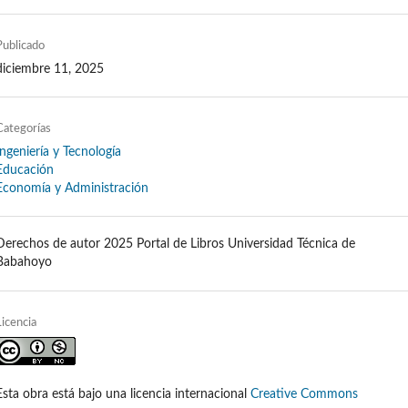
Publicado
diciembre 11, 2025
Categorías
Ingeniería y Tecnología
Educación
Economía y Administración
Derechos de autor 2025 Portal de Libros Universidad Técnica de
Babahoyo
Licencia
Esta obra está bajo una licencia internacional
Creative Commons