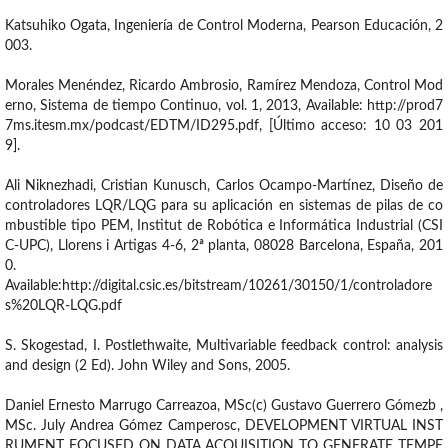
Katsuhiko Ogata, Ingeniería de Control Moderna, Pearson Educación, 2
003.
Morales Menéndez, Ricardo Ambrosio, Ramírez Mendoza, Control Mod
erno, Sistema de tiempo Continuo, vol. 1, 2013, Available: http://prod7
7ms.itesm.mx/podcast/EDTM/ID295.pdf, [Último acceso: 10 03 201
9].
Ali Niknezhadi, Cristian Kunusch, Carlos Ocampo-Martínez, Diseño de
controladores LQR/LQG para su aplicación en sistemas de pilas de co
mbustible tipo PEM, Institut de Robótica e Informática Industrial (CSI
C-UPC), Llorens i Artigas 4-6, 2ª planta, 08028 Barcelona, España, 201
0.
Available:http://digital.csic.es/bitstream/10261/30150/1/controladore
s%20LQR-LQG.pdf
S. Skogestad, I. Postlethwaite, Multivariable feedback control: analysis
and design (2 Ed). John Wiley and Sons, 2005.
Daniel Ernesto Marrugo Carreazoa, MSc(c) Gustavo Guerrero Gómezb ,
MSc. July Andrea Gómez Camperosc, DEVELOPMENT VIRTUAL INST
RUMENT FOCUSED ON DATA ACQUISITION TO GENERATE TEMPE