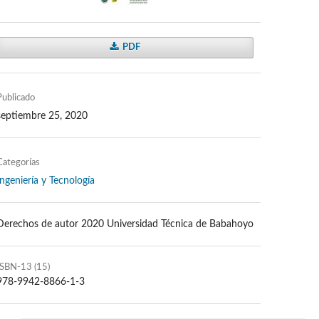
PDF
Publicado
septiembre 25, 2020
Categorías
Ingeniería y Tecnología
Derechos de autor 2020 Universidad Técnica de Babahoyo
ISBN-13 (15)
978-9942-8866-1-3