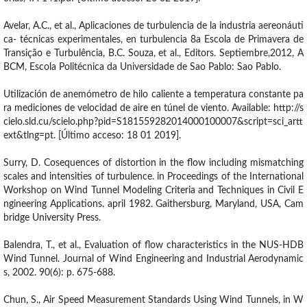
Avelar, A.C., et al., Aplicaciones de turbulencia de la industria aereonáuti
ca- técnicas experimentales, en turbulencia 8a Escola de Primavera de
Transição e Turbulência, B.C. Souza, et al., Editors. Septiembre,2012, A
BCM, Escola Politécnica da Universidade de Sao Pablo: Sao Pablo.
Utilización de anemómetro de hilo caliente a temperatura constante pa
ra mediciones de velocidad de aire en túnel de viento. Available: http://s
cielo.sld.cu/scielo.php?pid=S181559282014000100007&script=sci_artt
ext&tlng=pt. [Último acceso: 18 01 2019].
Surry, D. Cosequences of distortion in the flow including mismatching
scales and intensities of turbulence. in Proceedings of the International
Workshop on Wind Tunnel Modeling Criteria and Techniques in Civil E
ngineering Applications. april 1982. Gaithersburg, Maryland, USA, Cam
bridge University Press.
Balendra, T., et al., Evaluation of flow characteristics in the NUS-HDB
Wind Tunnel. Journal of Wind Engineering and Industrial Aerodynamic
s, 2002. 90(6): p. 675-688.
Chun, S., Air Speed Measurement Standards Using Wind Tunnels, in W