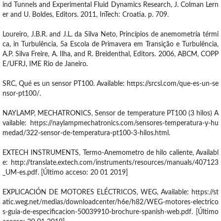
ind Tunnels and Experimental Fluid Dynamics Research, J. Colman Lern
er and U. Boldes, Editors. 2011, InTech: Croatia. p. 709.
Loureiro, J.B.R. and J.L. da Silva Neto, Princípios de anemometría térmi
ca, in Turbulência, 5a Escola de Primavera em Transição e Turbulência,
A.P. Silva Freire, A. Ilha, and R. Breidenthal, Editors. 2006, ABCM, COPP
E/UFRJ, IME Rio de Janeiro.
SRC, Qué es un sensor PT100. Available: https://srcsl.com/que-es-un-se
nsor-pt100/.
NAYLAMP, MECHATRONICS, Sensor de temperature PT100 (3 hilos) A
vailable: https://naylampmechatronics.com/sensores-temperatura-y-hu
medad/322-sensor-de-temperatura-pt100-3-hilos.html.
EXTECH INSTRUMENTS, Termo-Anemometro de hilo caliente, Availabl
e: http://translate.extech.com/instruments/resources/manuals/407123
_UM-es.pdf. [Último acceso: 20 01 2019]
EXPLICACIÓN DE MOTORES ELÉCTRICOS, WEG, Available: https://st
atic.weg.net/medias/downloadcenter/h6e/h82/WEG-motores-electrico
s-guia-de-especificacion-50039910-brochure-spanish-web.pdf. [Último