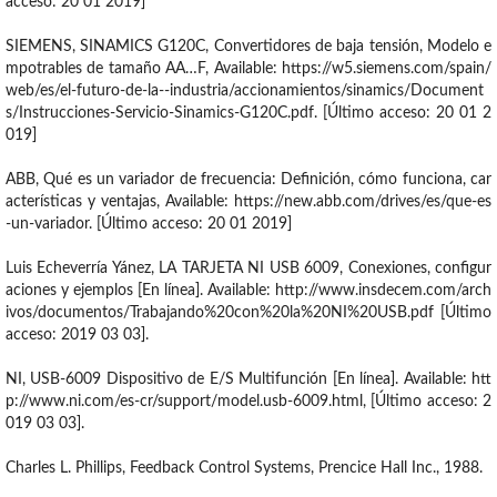
acceso: 20 01 2019]
SIEMENS, SINAMICS G120C, Convertidores de baja tensión, Modelo e
mpotrables de tamaño AA…F, Available: https://w5.siemens.com/spain/
web/es/el-futuro-de-la--industria/accionamientos/sinamics/Document
s/Instrucciones-Servicio-Sinamics-G120C.pdf. [Último acceso: 20 01 2
019]
ABB, Qué es un variador de frecuencia: Definición, cómo funciona, car
acterísticas y ventajas, Available: https://new.abb.com/drives/es/que-es
-un-variador. [Último acceso: 20 01 2019]
Luis Echeverría Yánez, LA TARJETA NI USB 6009, Conexiones, configur
aciones y ejemplos [En línea]. Available: http://www.insdecem.com/arch
ivos/documentos/Trabajando%20con%20la%20NI%20USB.pdf [Último
acceso: 2019 03 03].
NI, USB-6009 Dispositivo de E/S Multifunción [En línea]. Available: htt
p://www.ni.com/es-cr/support/model.usb-6009.html, [Último acceso: 2
019 03 03].
Charles L. Phillips, Feedback Control Systems, Prencice Hall Inc., 1988.