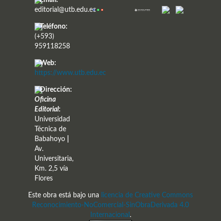
editorial@utb.edu.ec
Teléfono:
(+593)
959118258
Web:
https://www.utb.edu.ec
Dirección:
Oficina
Editorial
:
Universidad
Técnica de
Babahoyo
|
Av.
Universitaria,
Km. 2,5 vía
Flores
Este obra está bajo una
licencia de Creative Commons
Reconocimiento-NoComercial-SinObraDerivada 4.0
Internacional
.