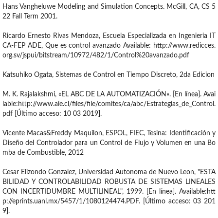
Hans Vangheluwe Modeling and Simulation Concepts. McGill, CA, CS 5
22 Fall Term 2001.
Ricardo Ernesto Rivas Mendoza, Escuela Especializada en Ingenieria IT
CA-FEP ADE, Que es control avanzado Available: http://www.redicces.
org.sv/jspui/bitstream/10972/482/1/Control%20avanzado.pdf
Katsuhiko Ogata, Sistemas de Control en Tiempo Discreto, 2da Edicion
M. K. Rajalakshmi, «EL ABC DE LA AUTOMATIZACIÓN». [En línea]. Avai
lable:http://www.aie.cl/files/file/comites/ca/abc/Estrategias_de_Control.
pdf [Último acceso: 10 03 2019].
Vicente Macas&Freddy Maquilon, ESPOL, FIEC, Tesina: Identificación y
Diseño del Controlador para un Control de Flujo y Volumen en una Bo
mba de Combustible, 2012
Cesar Elizondo Gonzalez, Universidad Autonoma de Nuevo Leon, "ESTA
BILIDAD Y CONTROLABILIDAD ROBUSTA DE SISTEMAS LINEALES
CON INCERTIDUMBRE MULTILINEAL", 1999. [En línea]. Available:htt
p://eprints.uanl.mx/5457/1/1080124474.PDF. [Último acceso: 03 201
9].