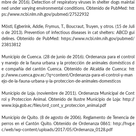
mbre de 2016). Detection of respiratory viruses in shelter dogs maintai
ned under varying environmental conditions. Obtenido de PubMed: htt
ps://www.ncbi.nlm.nih.gov/pubmed/27522932
Möstl, Egberink, Addie, Frymus, T., Boucraut, Truyen, y otros. (15 de Juli
o de 2013). Prevention of infectious diseases in cat shelters: ABCD gui
delines. Obtenido de PubMed: https://www.ncbi.nlm.nih.gov/pubmed/
23813812
Municipio de Cuenca. (28 de junio de 2016). Ordenanza para el control
y manejo de la fauna urbana y la protección de animales domésticos d
e compañía del cantón Cuenca. Obtenido de Alcaldía de Cuenca: htt
p://www.cuenca.gov.ec/?q=content/Ordenanza-para-el-control-y-man
ejo-de-la-fauna-urbana-y-la-proteccion-de-animales-domesticos
Municipio de Loja. (noviembre de 2011). Ordenanza Municipal de Cont
rol y Proteccion Animal. Obtenido de Ilustre Municipio de Loja: http://
www.loja.gob.ec/files/ord_cont_y_proteccion_animal.pdf
Municipio de Quito. (8 de agosto de 2006). Reglamento de Tenencia de
perros en el Cantón Quito. Obtenido de Ordenanza 0861: http://hvg.e
c/web/wp-content/uploads/2017/05/Ordenanza_0128.pdf