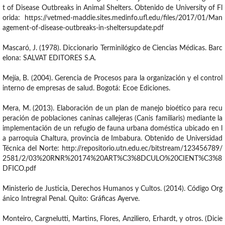
t of Disease Outbreaks in Animal Shelters. Obtenido de University of Fl
orida: https://vetmed-maddie.sites.medinfo.ufl.edu/files/2017/01/Man
agement-of-disease-outbreaks-in-sheltersupdate.pdf
Mascaró, J. (1978). Diccionario Terminilógico de Ciencias Médicas. Barc
elona: SALVAT EDITORES S.A.
Mejía, B. (2004). Gerencia de Procesos para la organización y el control
interno de empresas de salud. Bogotá: Ecoe Ediciones.
Mera, M. (2013). Elaboración de un plan de manejo bioético para recu
peración de poblaciones caninas callejeras (Canis familiaris) mediante la
implementación de un refugio de fauna urbana doméstica ubicado en l
a parroquia Chaltura, provincia de Imbabura. Obtenido de Universidad
Técnica del Norte: http://repositorio.utn.edu.ec/bitstream/123456789/
2581/2/03%20RNR%20174%20ART%C3%8DCULO%20CIENT%C3%8
DFICO.pdf
Ministerio de Justicia, Derechos Humanos y Cultos. (2014). Código Org
ánico Intregral Penal. Quito: Gráficas Ayerve.
Monteiro, Cargnelutti, Martins, Flores, Anziliero, Erhardt, y otros. (Dicie