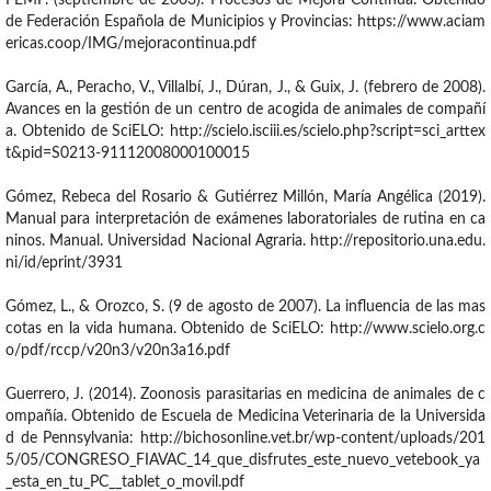
FEMP. (septiembre de 2003). Procesos de Mejora Continua. Obtenido
de Federación Española de Municipios y Provincias: https://www.aciam
ericas.coop/IMG/mejoracontinua.pdf
García, A., Peracho, V., Villalbí, J., Dúran, J., & Guix, J. (febrero de 2008).
Avances en la gestión de un centro de acogida de animales de compañí
a. Obtenido de SciELO: http://scielo.isciii.es/scielo.php?script=sci_arttex
t&pid=S0213-91112008000100015
Gómez, Rebeca del Rosario & Gutiérrez Millón, María Angélica (2019).
Manual para interpretación de exámenes laboratoriales de rutina en ca
ninos. Manual. Universidad Nacional Agraria. http://repositorio.una.edu.
ni/id/eprint/3931
Gómez, L., & Orozco, S. (9 de agosto de 2007). La influencia de las mas
cotas en la vida humana. Obtenido de SciELO: http://www.scielo.org.c
o/pdf/rccp/v20n3/v20n3a16.pdf
Guerrero, J. (2014). Zoonosis parasitarias en medicina de animales de c
ompañía. Obtenido de Escuela de Medicina Veterinaria de la Universida
d de Pennsylvania: http://bichosonline.vet.br/wp-content/uploads/201
5/05/CONGRESO_FIAVAC_14_que_disfrutes_este_nuevo_vetebook_ya
_esta_en_tu_PC__tablet_o_movil.pdf