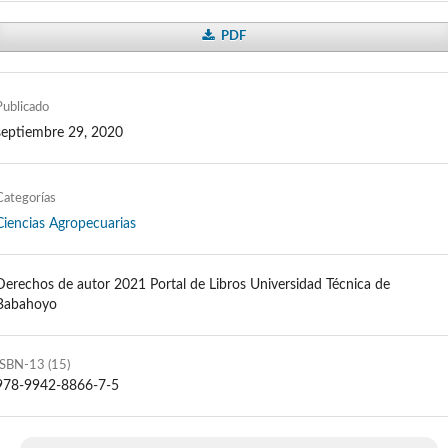
PDF
Publicado
septiembre 29, 2020
Categorías
Ciencias Agropecuarias
Derechos de autor 2021 Portal de Libros Universidad Técnica de
Babahoyo
ISBN-13 (15)
978-9942-8866-7-5