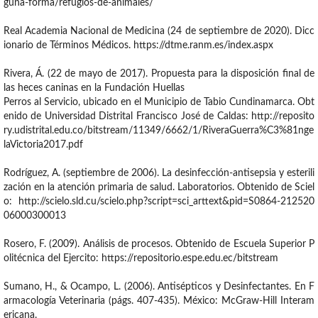
guna-forma/refugios-de-animales/
Real Academia Nacional de Medicina (24 de septiembre de 2020). Dicc
ionario de Términos Médicos. https://dtme.ranm.es/index.aspx
Rivera, Á. (22 de mayo de 2017). Propuesta para la disposición final de
las heces caninas en la Fundación Huellas
Perros al Servicio, ubicado en el Municipio de Tabio Cundinamarca. Obt
enido de Universidad Distrital Francisco José de Caldas: http://reposito
ry.udistrital.edu.co/bitstream/11349/6662/1/RiveraGuerra%C3%81nge
laVictoria2017.pdf
Rodríguez, A. (septiembre de 2006). La desinfección-antisepsia y esterili
zación en la atención primaria de salud. Laboratorios. Obtenido de Sciel
o: http://scielo.sld.cu/scielo.php?script=sci_arttext&pid=S0864-212520
06000300013
Rosero, F. (2009). Análisis de procesos. Obtenido de Escuela Superior P
olitécnica del Ejercito: https://repositorio.espe.edu.ec/bitstream
Sumano, H., & Ocampo, L. (2006). Antisépticos y Desinfectantes. En F
armacología Veterinaria (págs. 407-435). México: McGraw-Hill Interam
ericana.