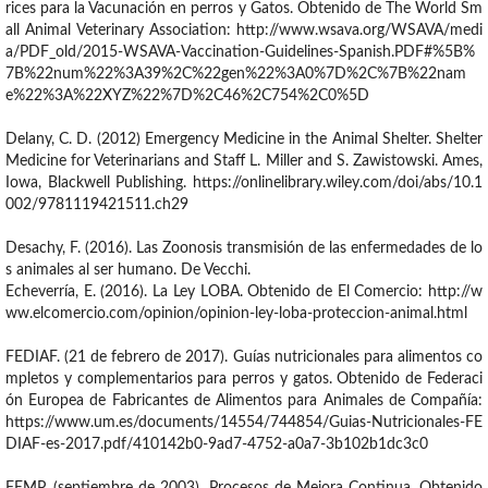
rices para la Vacunación en perros y Gatos. Obtenido de The World Sm
all Animal Veterinary Association: http://www.wsava.org/WSAVA/medi
a/PDF_old/2015-WSAVA-Vaccination-Guidelines-Spanish.PDF#%5B%
7B%22num%22%3A39%2C%22gen%22%3A0%7D%2C%7B%22nam
e%22%3A%22XYZ%22%7D%2C46%2C754%2C0%5D
Delany, C. D. (2012) Emergency Medicine in the Animal Shelter. Shelter
Medicine for Veterinarians and Staff L. Miller and S. Zawistowski. Ames,
Iowa, Blackwell Publishing. https://onlinelibrary.wiley.com/doi/abs/10.1
002/9781119421511.ch29
Desachy, F. (2016). Las Zoonosis transmisión de las enfermedades de lo
s animales al ser humano. De Vecchi.
Echeverría, E. (2016). La Ley LOBA. Obtenido de El Comercio: http://w
ww.elcomercio.com/opinion/opinion-ley-loba-proteccion-animal.html
FEDIAF. (21 de febrero de 2017). Guías nutricionales para alimentos co
mpletos y complementarios para perros y gatos. Obtenido de Federaci
ón Europea de Fabricantes de Alimentos para Animales de Compañía:
https://www.um.es/documents/14554/744854/Guias-Nutricionales-FE
DIAF-es-2017.pdf/410142b0-9ad7-4752-a0a7-3b102b1dc3c0