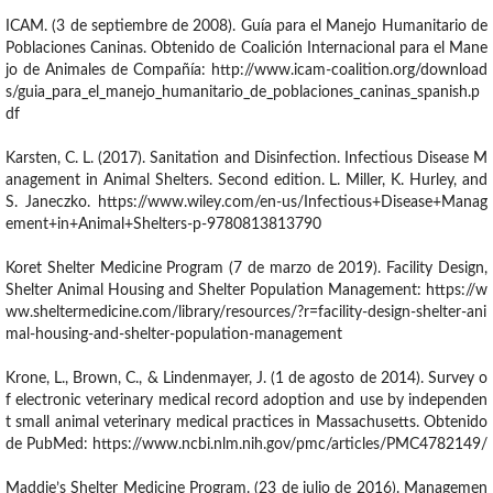
ICAM. (3 de septiembre de 2008). Guía para el Manejo Humanitario de
Poblaciones Caninas. Obtenido de Coalición Internacional para el Mane
jo de Animales de Compañía: http://www.icam-coalition.org/download
s/guia_para_el_manejo_humanitario_de_poblaciones_caninas_spanish.p
df
Karsten, C. L. (2017). Sanitation and Disinfection. Infectious Disease M
anagement in Animal Shelters. Second edition. L. Miller, K. Hurley, and
S. Janeczko. https://www.wiley.com/en-us/Infectious+Disease+Manag
ement+in+Animal+Shelters-p-9780813813790
Koret Shelter Medicine Program (7 de marzo de 2019). Facility Design,
Shelter Animal Housing and Shelter Population Management: https://w
ww.sheltermedicine.com/library/resources/?r=facility-design-shelter-ani
mal-housing-and-shelter-population-management
Krone, L., Brown, C., & Lindenmayer, J. (1 de agosto de 2014). Survey o
f electronic veterinary medical record adoption and use by independen
t small animal veterinary medical practices in Massachusetts. Obtenido
de PubMed: https://www.ncbi.nlm.nih.gov/pmc/articles/PMC4782149/
Maddie’s Shelter Medicine Program. (23 de julio de 2016). Managemen