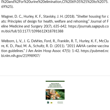
l%20and%2For%20urine%20elimination,CI%2069.05%25%20to%2075.
69%25).
Wagner, D. C., Hurley, K. F., Stavisky, J. H. (2018). “Shelter housing for c
ats: Principles of design for health, welfare and rehoming.” Journal of F
eline Medicine and Surgery 20(7), 635-642. https://journals.sagepub.co
m/doi/full/10.1177/1098612X18781388
Welborn, L. V., J. G. DeVries, Ford, R., Franklin, R. T., Hurley, K. F., McClu
re, K. D., Paul, M. A., Schultz, R. D. (2011). “2011 AAHA canine vaccina
tion guidelines.” J Am Anim Hosp Assoc 47(5): 1-42. https://pubmed.nc
bi.nlm.nih.gov/21998907/