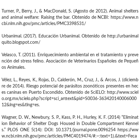
Turner, P., Berry, J., & MacDonald, S. (Agosto de 2012). Animal shelters
and animal welfare: Raising the bar. Obtenido de NCBI: https://www.n
cbi.nlm.nih.gov/pmc/articles/PMC3398531/
Urbanimal. (2017). Educación Urbanimal. Obtenido de http://urbanimal
quito.blogspot.com/
Velasco, T. (2011). Enriquecimiento ambiental en el tratamiento y preve
nción del stress felino. Asociación de Veterinarios Españoles de Pequeñ
os Animales.
Vélez, L., Reyes, K., Rojas, D., Calderón, M., Cruz, J., & Arcos, J. (diciemb
re de 2014). Riesgo potencial de parásitos zoonóticos presentes en hec
es caninas en Puerto Escondido. Obtenido de SciELO: http://www.sciel
o.org.mx/scielo.php?script=sci_arttext&pid=S0036-363420140006000
12&lng=es&tlng=es.
Wagner, D. W., Newbury, S. P., Kass, P. H., Hurley, K. F. (2014) “Eliminat
ion Behavior of Shelter Dogs Housed in Double Compartment Kennel
s.” PLOS ONE 5(14): DOI: 10.1371/journal.pone.0096254 https://ww
w.ncbi.nlm.nih.gov/pmc/articles/PMC4019474/#:~:text=1).&text=Feca