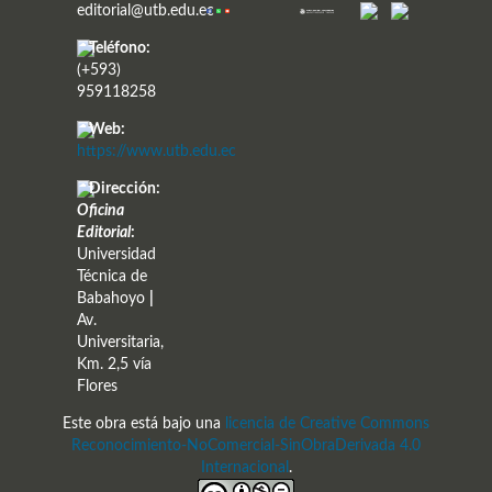
editorial@utb.edu.ec
Teléfono:
(+593)
959118258
Web:
https://www.utb.edu.ec
Dirección:
Oficina
Editorial
:
Universidad
Técnica de
Babahoyo
|
Av.
Universitaria,
Km. 2,5 vía
Flores
Este obra está bajo una
licencia de Creative Commons
Reconocimiento-NoComercial-SinObraDerivada 4.0
Internacional
.