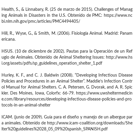
Health, S., & Linnabary, R. (25 de marzo de 2015). Challenges of Manag
ing Animals in Disasters in the U.S. Obtenido de PMC: https://www.nc
bi.nlm.nih.gov/pmc/articles/PMC4494405/
Hill, R., Wyse, G., & Smith, M. (2006). Fisiología Animal. Madrid: Panam
ericana.
HSUS. (10 de diciembre de 2002). Pautas para la Operación de un Ref
ugio de Animales. Obtenido de Animal Sheltering Issues: http://www.hs
i.org/assets/pdfs/sp_guidelines_operation_shelter_1.pdf
Hurley, K. F., and C. J. Baldwin (2008). “Developing Infectious Disease
Policies and Procedures in an Animal Shelter”. Maddie’s Infection Contr
ol Manual for Animal Shelters. C. A. Petersen, G. Dvorak, and A. R. Spic
kler. Des Moines, Iowa, Colorfx: 66-79. https://www.uwsheltermedicin
e.com/library/resources/developing-infectious-disease-policies-and-pro
tocols-in-an-animal-shelter
ICAM. (junio de 2009). Guía para el diseño y manejo de un albergue par
a animales. Obtenido de http://www.icam-coalition.org/downloads/She
lter%20guidelines%2028_05_09%20spanish_SPANISH.pdf