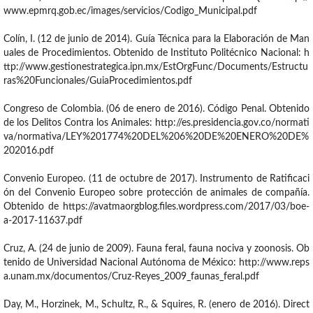
www.epmrq.gob.ec/images/servicios/Codigo_Municipal.pdf
Colín, I. (12 de junio de 2014). Guía Técnica para la Elaboración de Man
uales de Procedimientos. Obtenido de Instituto Politécnico Nacional: h
ttp://www.gestionestrategica.ipn.mx/EstOrgFunc/Documents/Estructu
ras%20Funcionales/GuiaProcedimientos.pdf
Congreso de Colombia. (06 de enero de 2016). Código Penal. Obtenido
de los Delitos Contra los Animales: http://es.presidencia.gov.co/normati
va/normativa/LEY%201774%20DEL%206%20DE%20ENERO%20DE%
202016.pdf
Convenio Europeo. (11 de octubre de 2017). Instrumento de Ratificaci
ón del Convenio Europeo sobre protección de animales de compañía.
Obtenido de https://avatmaorgblog.files.wordpress.com/2017/03/boe-
a-2017-11637.pdf
Cruz, A. (24 de junio de 2009). Fauna feral, fauna nociva y zoonosis. Ob
tenido de Universidad Nacional Autónoma de México: http://www.reps
a.unam.mx/documentos/Cruz-Reyes_2009_faunas_feral.pdf
Day, M., Horzinek, M., Schultz, R., & Squires, R. (enero de 2016). Direct