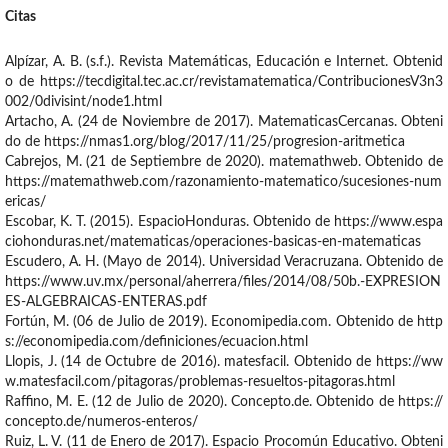
Citas
Alpízar, A. B. (s.f.). Revista Matemáticas, Educación e Internet. Obtenid
o de https://tecdigital.tec.ac.cr/revistamatematica/ContribucionesV3n3
002/0divisint/node1.html
Artacho, A. (24 de Noviembre de 2017). MatematicasCercanas. Obteni
do de https://nmas1.org/blog/2017/11/25/progresion-aritmetica
Cabrejos, M. (21 de Septiembre de 2020). matemathweb. Obtenido de
https://matemathweb.com/razonamiento-matematico/sucesiones-num
ericas/
Escobar, K. T. (2015). EspacioHonduras. Obtenido de https://www.espa
ciohonduras.net/matematicas/operaciones-basicas-en-matematicas
Escudero, A. H. (Mayo de 2014). Universidad Veracruzana. Obtenido de
https://www.uv.mx/personal/aherrera/files/2014/08/50b.-EXPRESION
ES-ALGEBRAICAS-ENTERAS.pdf
Fortún, M. (06 de Julio de 2019). Economipedia.com. Obtenido de http
s://economipedia.com/definiciones/ecuacion.html
Llopis, J. (14 de Octubre de 2016). matesfacil. Obtenido de https://ww
w.matesfacil.com/pitagoras/problemas-resueltos-pitagoras.html
Raffino, M. E. (12 de Julio de 2020). Concepto.de. Obtenido de https://
concepto.de/numeros-enteros/
Ruiz, L. V. (11 de Enero de 2017). Espacio Procomún Educativo. Obteni