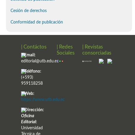
Cesión de derechos
Conformidad de publicación
| Contáctos
| Redes
| Revistas
Sociales
consorciadas
Email:
editorial@utb.edu.ec
Teléfono:
(+593)
959118258
Web:
https://www.utb.edu.ec
Dirección:
Oficina
Editorial
:
Universidad
Técnica de