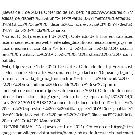
(jueves de 1 de 2021). Obtenido de EcuRed: https://www.ecured.cu/M
edidas_de_dispersi%C3%B3n#:~:text=Par%C3%A1metros%20estad%C
3%ADsticos%20que%20indican%20como,desviaci%C3%B3n%20est%C
3%A1ndar%20y%20la%20varianza.
Alvarez, D. G. (jueves de 1 de 2021). Obtenido de http://recursostic.ed
ucacion.es/descartes/web/materiales_didacticos/inecuaciones_dga/ine
cuaciones/inecuacion3.htm#:~:text=Un%20sistema%20de%20inecuaci
ones%20lineales,vac%C3%ADa%2C%20el%20sistema%20es%20incom
patible.
Avila, J. (jueves de 1 de 2021). Descartes. Obtenido de http://recursosti
c.educacion.es/descartes/web/materiales_didacticos/Derivada_de_una_
funcion/Derivada_de_una_funcion.htm#:~:text=La%20derivada%20e
s%20el%20resultado,no%20derivable%20en%20ese%20punto.
concepto de inecuacion. (jueves de enero de 2021). Obtenido de conce
pto de inecuacion: http://agrega.educacion.es/repositorio/13032014/0
c/es_2013120513_9183124/concepto_de_inecuacin.html#:~:text=En%
20estas%20expresiones%20se%20utilizan,que%20la%20desigualdad%2
0sea%20cierta.&text=Por%20tanto%2C%20la%20inecuaci%C3%B3n%
20es,un%20n%C3%BAmero%20
EDCVINFORMATICA. (jueves de 1 de 2021). Obtenido de https://sites.
google.com/site/edcvinformatica/home/tablas-de-frecuencia-matemati