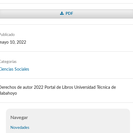
PDF
Publicado
mayo 10, 2022
Categorías
Ciencias Sociales
Derechos de autor 2022 Portal de Libros Universidad Técnica de
Babahoyo
Navegar
Novedades