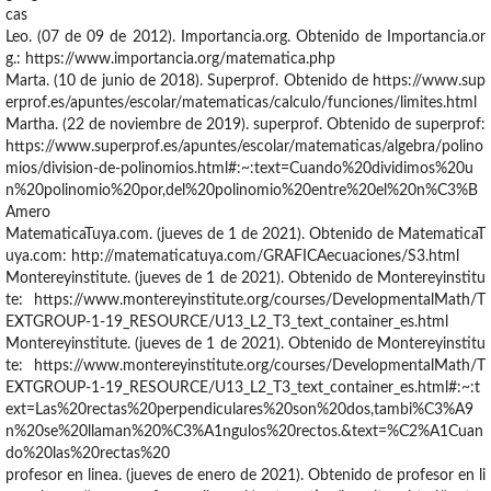
cas
Leo. (07 de 09 de 2012). Importancia.org. Obtenido de Importancia.or
g.: https://www.importancia.org/matematica.php
Marta. (10 de junio de 2018). Superprof. Obtenido de https://www.sup
erprof.es/apuntes/escolar/matematicas/calculo/funciones/limites.html
Martha. (22 de noviembre de 2019). superprof. Obtenido de superprof:
https://www.superprof.es/apuntes/escolar/matematicas/algebra/polino
mios/division-de-polinomios.html#:~:text=Cuando%20dividimos%20u
n%20polinomio%20por,del%20polinomio%20entre%20el%20n%C3%B
Amero
MatematicaTuya.com. (jueves de 1 de 2021). Obtenido de MatematicaT
uya.com: http://matematicatuya.com/GRAFICAecuaciones/S3.html
Montereyinstitute. (jueves de 1 de 2021). Obtenido de Montereyinstitu
te: https://www.montereyinstitute.org/courses/DevelopmentalMath/T
EXTGROUP-1-19_RESOURCE/U13_L2_T3_text_container_es.html
Montereyinstitute. (jueves de 1 de 2021). Obtenido de Montereyinstitu
te: https://www.montereyinstitute.org/courses/DevelopmentalMath/T
EXTGROUP-1-19_RESOURCE/U13_L2_T3_text_container_es.html#:~:t
ext=Las%20rectas%20perpendiculares%20son%20dos,tambi%C3%A9
n%20se%20llaman%20%C3%A1ngulos%20rectos.&text=%C2%A1Cuan
do%20las%20rectas%20
profesor en linea. (jueves de enero de 2021). Obtenido de profesor en li