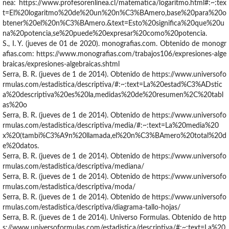
nea: https://www.profesorenlinea.cl/matematica/logaritmo.html#:~:tex
t=El%20logaritmo%20de%20un%20n%C3%BAmero,base%20para%20o
btener%20el%20n%C3%BAmero.&text=Esto%20significa%20que%20u
na%20potencia,se%20puede%20expresar%20como%20potencia.
S., I. Y. (jueves de 01 de 2020). monografias.com. Obtenido de monogr
afias.com: https://www.monografias.com/trabajos106/expresiones-alge
braicas/expresiones-algebraicas.shtml
Serra, B. R. (jueves de 1 de 2014). Obtenido de https://www.universofo
rmulas.com/estadistica/descriptiva/#:~:text=La%20estad%C3%ADstic
a%20descriptiva%20es%20la,medidas%20de%20resumen%2C%20tabl
as%20o
Serra, B. R. (jueves de 1 de 2014). Obtenido de https://www.universofo
rmulas.com/estadistica/descriptiva/media/#:~:text=La%20media%20
x%20(tambi%C3%A9n%20llamada,el%20n%C3%BAmero%20total%20d
e%20datos.
Serra, B. R. (jueves de 1 de 2014). Obtenido de https://www.universofo
rmulas.com/estadistica/descriptiva/mediana/
Serra, B. R. (jueves de 1 de 2014). Obtenido de https://www.universofo
rmulas.com/estadistica/descriptiva/moda/
Serra, B. R. (jueves de 1 de 2014). Obtenido de https://www.universofo
rmulas.com/estadistica/descriptiva/diagrama-tallo-hojas/
Serra, B. R. (jueves de 1 de 2014). Universo Formulas. Obtenido de http
s://www.universoformulas.com/estadistica/descriptiva/#:~:text=La%20