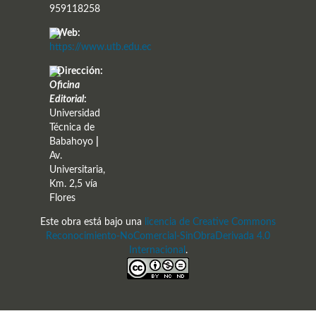
959118258
Web:
https://www.utb.edu.ec
Dirección:
Oficina
Editorial
:
Universidad
Técnica de
Babahoyo
|
Av.
Universitaria,
Km. 2,5 vía
Flores
Este obra está bajo una
licencia de Creative Commons
Reconocimiento-NoComercial-SinObraDerivada 4.0
Internacional
.