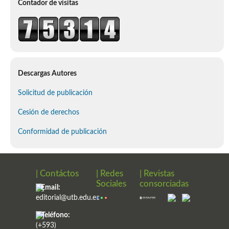
Contador de visitas
Descargas Autores
Solicitud de publicación
Cesión de derechos
Conformidad de publicación
| Contáctos
| Redes
| Revistas
Sociales
consorciadas
Email:
editorial@utb.edu.ec
Teléfono:
(+593)