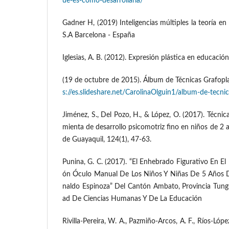
ue-es-como-desarrollarla/
Gadner H, (2019) Inteligencias múltiples la teoría en l
S.A Barcelona - España
Iglesias, A. B. (2012). Expresión plástica en educación 
(19 de octubre de 2015). Álbum de Técnicas Grafopl
s://es.slideshare.net/CarolinaOlguin1/album-de-tecni
Jiménez, S., Del Pozo, H., & López, O. (2017). Técni
mienta de desarrollo psicomotriz fino en niños de 2 
de Guayaquil, 124(1), 47-63.
Punina, G. C. (2017). “El Enhebrado Figurativo En El
ón Óculo Manual De Los Niños Y Niñas De 5 Años D
naldo Espinoza” Del Cantón Ambato, Provincia Tung
ad De Ciencias Humanas Y De La Educación
Rivilla-Pereira, W. A., Pazmiño-Arcos, A. F., Ríos-López