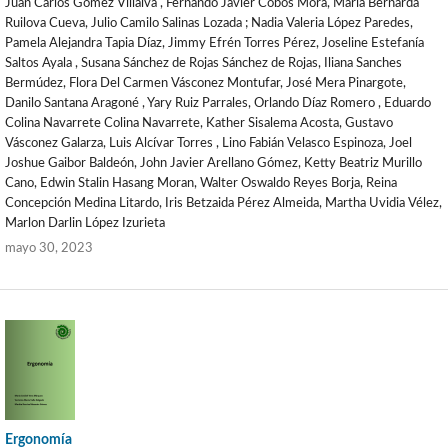
Juan Carlos Gómez Villalva , Fernando Javier Cobos Mora, María Bernarda
Ruilova Cueva, Julio Camilo Salinas Lozada ; Nadia Valeria López Paredes,
Pamela Alejandra Tapia Díaz, Jimmy Efrén Torres Pérez, Joseline Estefanía
Saltos Ayala , Susana Sánchez de Rojas Sánchez de Rojas, Iliana Sanches
Bermúdez, Flora Del Carmen Vásconez Montufar, José Mera Pinargote,
Danilo Santana Aragoné , Yary Ruiz Parrales, Orlando Díaz Romero , Eduardo
Colina Navarrete Colina Navarrete, Kather Sisalema Acosta, Gustavo
Vásconez Galarza, Luis Alcívar Torres , Lino Fabián Velasco Espinoza, Joel
Joshue Gaibor Baldeón, John Javier Arellano Gómez, Ketty Beatriz Murillo
Cano, Edwin Stalin Hasang Moran, Walter Oswaldo Reyes Borja, Reina
Concepción Medina Litardo, Iris Betzaida Pérez Almeida, Martha Uvidia Vélez,
Marlon Darlin López Izurieta
mayo 30, 2023
Ergonomía